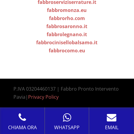
fabbroserviziserrature.it
fabbromonza.eu
fabbrorho.com
fabbrosaronno.it
fabbrolegnano.it
fabbrocinisellobalsamo.it
fabbrocomo.eu
P.IVA 03204460137 | Fabbro Pronto Intervento
Pavia|
Privacy Policy
CHIAMA ORA
WHATSAPP
EMAIL