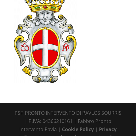
PSF_PRONTO INTERVENTO DI PAVLOS SOURRIS
| P.IVA: 04366210161 | Fabbro Pronto
Intervento Pavia |
Cookie Policy
|
Privacy